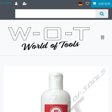
Zum Blog
0,00 EUR
☰