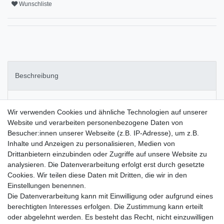
Wunschliste
Beschreibung
Weitere Details
Wir verwenden Cookies und ähnliche Technologien auf unserer
Website und verarbeiten personenbezogene Daten von
Besucher:innen unserer Webseite (z.B. IP-Adresse), um z.B.
Alu Spiegelglanzpolitur 500 ml - Hochglanz und schützt vor
Inhalte und Anzeigen zu personalisieren, Medien von
Oxydation
Drittanbietern einzubinden oder Zugriffe auf unsere Website zu
Die Aluminium Spiegelglanzpolitur bringt für unbehandeltes
analysieren. Die Datenverarbeitung erfolgt erst durch gesetzte
Aluminium, spiegelnden Hochglanz und schützt vor Oxydation.
Cookies. Wir teilen diese Daten mit Dritten, die wir in den
Die Aluminiumpolitur ist silikonfrei. Politur auf ein weiches Tuch
Einstellungen benennen.
geben und das Teil kreisförmig einreiben, bis es sich anschwärzt.
Die Datenverarbeitung kann mit Einwilligung oder aufgrund eines
Danach mit einem sauberen Baumwolltuch nachpolieren. Sehr
berechtigten Interesses erfolgen. Die Zustimmung kann erteilt
gut haben sich zum Polieren Polierfäden bewährt.
oder abgelehnt werden. Es besteht das Recht, nicht einzuwilligen