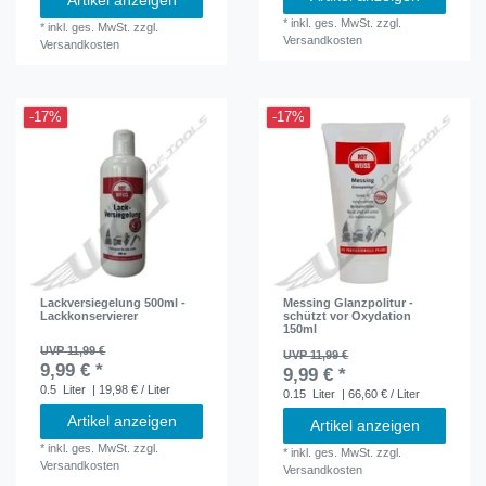
Artikel anzeigen
*
inkl. ges. MwSt.
zzgl.
*
inkl. ges. MwSt.
zzgl.
Versandkosten
Versandkosten
-17%
-17%
Lackversiegelung 500ml -
Messing Glanzpolitur -
Lackkonservierer
schützt vor Oxydation
150ml
UVP 11,99 €
UVP 11,99 €
9,99 € *
9,99 € *
0.5
Liter
| 19,98 € / Liter
0.15
Liter
| 66,60 € / Liter
Artikel anzeigen
Artikel anzeigen
*
inkl. ges. MwSt.
zzgl.
*
inkl. ges. MwSt.
zzgl.
Versandkosten
Versandkosten