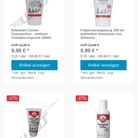
Edelstahl Chrom
Felgenversiegelung 150 ml -
Glanzpolitur - entfernt
verhindert festsetzen von
Oxidationsspuren 150ml
Schmutz
UVP 11,90 €
UVP 10,99 €
9,99 € *
9,99 € *
0.15
Liter
| 66,60 € / Liter
0.15
Liter
| 66,60 € / Liter
Artikel anzeigen
Artikel anzeigen
*
inkl. ges. MwSt.
zzgl.
*
inkl. ges. MwSt.
zzgl.
Versandkosten
Versandkosten
-17%
-27%