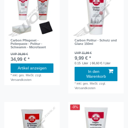
Carbon Pflegeset -
Carbon Politur - Schutz und
Polierpaste - Politur -
Glanz 150ml
Schwamm - Microfasert
UVP 11,99 €
UVP 39,99 €
9,99 € *
34,99 € *
0.15
Liter
| 66,60 € / Liter
Artikel anzeigen
In den
*
inkl. ges. MwSt.
zzgl.
Warenkorb
Versandkosten
*
inkl. ges. MwSt.
zzgl.
Versandkosten
-9%