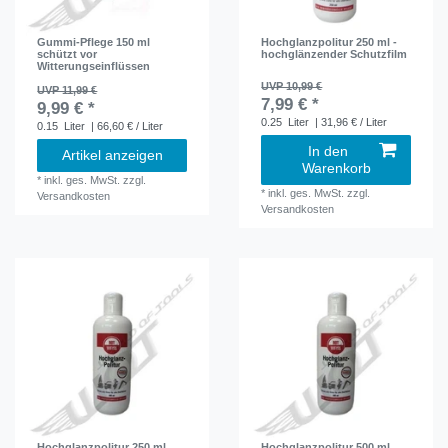
Gummi-Pflege 150 ml
Hochglanzpolitur 250 ml -
schützt vor
hochglänzender Schutzfilm
Witterungseinflüssen
UVP 10,99 €
UVP 11,99 €
7,99 € *
9,99 € *
0.25
Liter
| 31,96 € / Liter
0.15
Liter
| 66,60 € / Liter
In den
Artikel anzeigen
Warenkorb
*
inkl. ges. MwSt.
zzgl.
*
inkl. ges. MwSt.
zzgl.
Versandkosten
Versandkosten
Hochglanzpolitur 250 ml
Hochglanzpolitur 500 ml