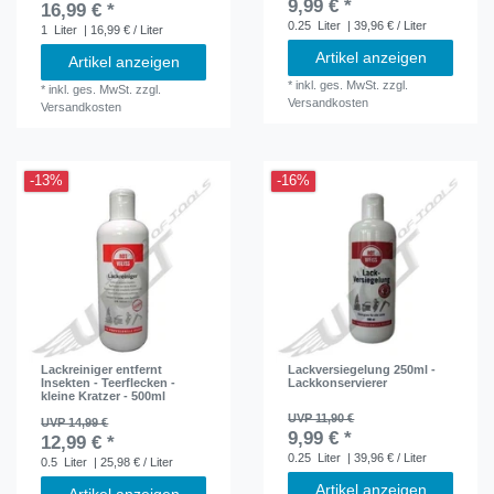
9,99 € *
16,99 € *
0.25
Liter
| 39,96 € / Liter
1
Liter
| 16,99 € / Liter
Artikel anzeigen
Artikel anzeigen
*
inkl. ges. MwSt.
zzgl.
*
inkl. ges. MwSt.
zzgl.
Versandkosten
Versandkosten
-13%
-16%
Lackreiniger entfernt
Lackversiegelung 250ml -
Insekten - Teerflecken -
Lackkonservierer
kleine Kratzer - 500ml
UVP 11,90 €
UVP 14,99 €
9,99 € *
12,99 € *
0.25
Liter
| 39,96 € / Liter
0.5
Liter
| 25,98 € / Liter
Artikel anzeigen