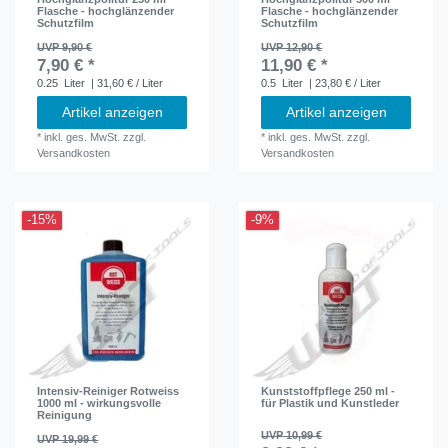
Flasche - hochglänzender
Flasche - hochglänzender
Schutzfilm
Schutzfilm
UVP 9,90 €
UVP 12,90 €
7,90 € *
11,90 € *
0.25
Liter
| 31,60 € / Liter
0.5
Liter
| 23,80 € / Liter
Artikel anzeigen
Artikel anzeigen
*
inkl. ges. MwSt.
zzgl.
*
inkl. ges. MwSt.
zzgl.
Versandkosten
Versandkosten
-15%
-9%
Intensiv-Reiniger Rotweiss
Kunststoffpflege 250 ml -
1000 ml - wirkungsvolle
für Plastik und Kunstleder
Reinigung
UVP 10,99 €
UVP 19,99 €