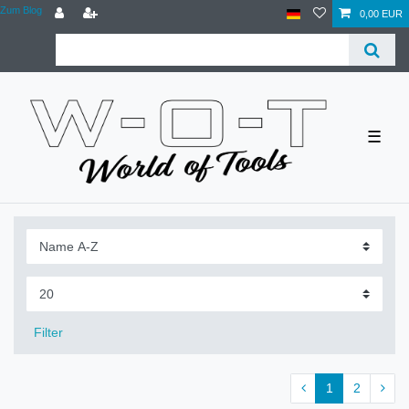
Zum Blog
0,00 EUR
☰
Filter
1
2