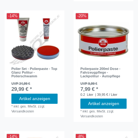
-14%
-20%
Polier Set - Polierpaste - Top
Polierpaste 200ml Dose -
Glanz Politur -
Fahrzeugpflege -
Polierschwamm
Lackpolitur - Autopflege
UVP 34,99 €
UVP 9,99 €
29,99 € *
7,99 € *
0.2
Liter
| 39,95 € / Liter
Artikel anzeigen
Artikel anzeigen
*
inkl. ges. MwSt.
zzgl.
Versandkosten
*
inkl. ges. MwSt.
zzgl.
Versandkosten
-14%
-8%