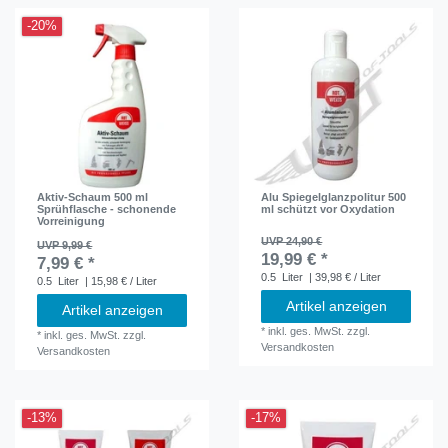
-20%
Aktiv-Schaum 500 ml
Alu Spiegelglanzpolitur 500
Sprühflasche - schonende
ml schützt vor Oxydation
Vorreinigung
UVP 24,90 €
UVP 9,99 €
19,99 € *
7,99 € *
0.5
Liter
| 39,98 € / Liter
0.5
Liter
| 15,98 € / Liter
Artikel anzeigen
Artikel anzeigen
*
inkl. ges. MwSt.
zzgl.
*
inkl. ges. MwSt.
zzgl.
Versandkosten
Versandkosten
-13%
-17%