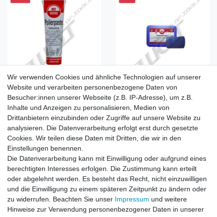
Wir verwenden Cookies und ähnliche Technologien auf unserer
Polierpaste für die
Reinigungsknete Blau 200 g
Website und verarbeiten personenbezogene Daten von
Lackpflege und
- Entfernen von
Fahrzeugaufbereitung
Ablagerungen
Besucher:innen unserer Webseite (z.B. IP-Adresse), um z.B.
100ml Tube
UVP 24,90 €
Inhalte und Anzeigen zu personalisieren, Medien von
UVP 6,90 €
22,99 € *
Drittanbietern einzubinden oder Zugriffe auf unsere Website zu
5,90 € *
0.2
Kilogramm
| 114,95 € /
analysieren. Die Datenverarbeitung erfolgt erst durch gesetzte
0.1
Liter
| 59,00 € / Liter
Kilogramm
Cookies. Wir teilen diese Daten mit Dritten, die wir in den
Artikel anzeigen
Artikel anzeigen
Einstellungen benennen.
*
inkl. ges. MwSt.
zzgl.
*
inkl. ges. MwSt.
zzgl.
Die Datenverarbeitung kann mit Einwilligung oder aufgrund eines
Versandkosten
Versandkosten
berechtigten Interesses erfolgen. Die Zustimmung kann erteilt
oder abgelehnt werden. Es besteht das Recht, nicht einzuwilligen
und die Einwilligung zu einem späteren Zeitpunkt zu ändern oder
zu widerrufen. Beachten Sie unser
Impressum
und weitere
1
2
Hinweise zur Verwendung personenbezogener Daten in unserer