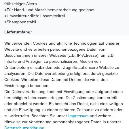
frühzeitiges Altern.
>Für Hand- und Maschinenverarbeitung geeignet.
>Umweltfreundlich: Lösemittelfrei
>Shampoonstabil
Lieferumfang:
Lackversiegelung 250 ml Flasche
Wir verwenden Cookies und ähnliche Technologien auf unserer
Website und verarbeiten personenbezogene Daten von
Besucher:innen unserer Webseite (z.B. IP-Adresse), um z.B.
Inhalte und Anzeigen zu personalisieren, Medien von
Zubehör
Drittanbietern einzubinden oder Zugriffe auf unsere Website zu
analysieren. Die Datenverarbeitung erfolgt erst durch gesetzte
Cookies. Wir teilen diese Daten mit Dritten, die wir in den
Auftragspuck 90mm - manuelle Verarbeitung
Einstellungen benennen.
von Fahrzeugpflegeprodukten
Die Datenverarbeitung kann mit Einwilligung oder aufgrund eines
3,39 € *
berechtigten Interesses erfolgen. Die Zustimmung kann erteilt
Artikel anzeigen
oder abgelehnt werden. Es besteht das Recht, nicht einzuwilligen
*
inkl. ges. MwSt.
zzgl.
Versandkosten
und die Einwilligung zu einem späteren Zeitpunkt zu ändern oder
zu widerrufen. Beachten Sie unser
Impressum
und weitere
Hinweise zur Verwendung personenbezogener Daten in unserer
Daten­schutz­erklärung
.