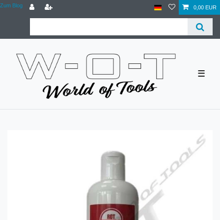
Zum Blog
0,00 EUR
☰