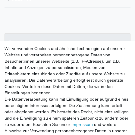
Beschreibung
Wir verwenden Cookies und ähnliche Technologien auf unserer
Website und verarbeiten personenbezogene Daten von
Weitere Details
Besucher:innen unserer Webseite (z.B. IP-Adresse), um z.B.
Inhalte und Anzeigen zu personalisieren, Medien von
Drittanbietern einzubinden oder Zugriffe auf unsere Website zu
Signierliq SX1 Elektrolyt zum
analysieren. Die Datenverarbeitung erfolgt erst durch gesetzte
Signieren von rostfreien Stähle
Cookies. Wir teilen diese Daten mit Dritten, die wir in den
Einstellungen benennen.
100ml
Die Datenverarbeitung kann mit Einwilligung oder aufgrund eines
Lieferumfang:
berechtigten Interesses erfolgen. Die Zustimmung kann erteilt
Flasche mit Dosierspitze 100ml
oder abgelehnt werden. Es besteht das Recht, nicht einzuwilligen
und die Einwilligung zu einem späteren Zeitpunkt zu ändern oder
zu widerrufen. Beachten Sie unser
Impressum
und weitere
Hinweise zur Verwendung personenbezogener Daten in unserer